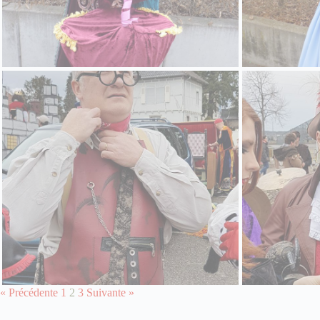
« Précédente
1
2
3
Suivante »