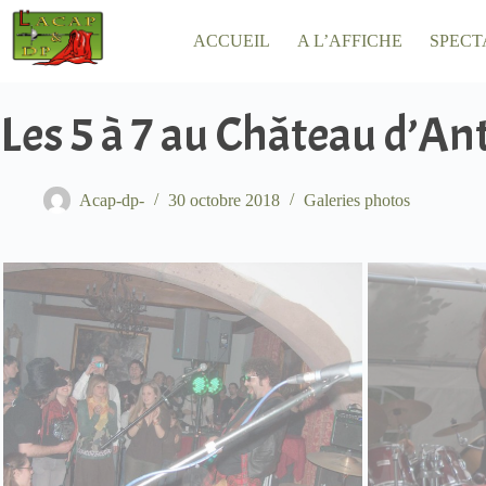
Passer
au
ACCUEIL
A L’AFFICHE
SPECT
contenu
Les 5 à 7 au Château d’An
Acap-dp-
30 octobre 2018
Galeries photos