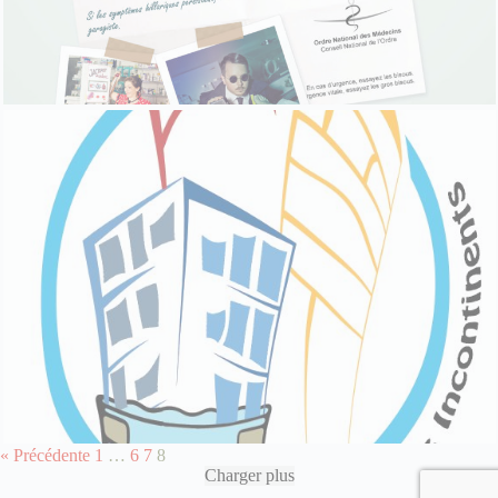
« Précédente
1
…
6
7
8
Charger plus